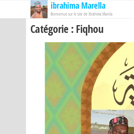
ibrahima Marella
Passer
ce
Bienvenue sur le site de Ibrahima Marela
contenu
Catégorie :
Fiqhou